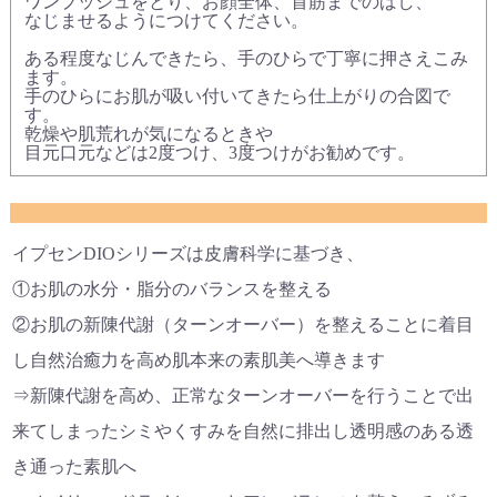
ワンプッシュをとり、お顔全体、首筋までのばし、
なじませるようにつけてください。
ある程度なじんできたら、手のひらで丁寧に押さえこみ
ます。
手のひらにお肌が吸い付いてきたら仕上がりの合図で
す。
乾燥や肌荒れが気になるときや
目元口元などは2度つけ、3度つけがお勧めです。
イプセンDIOシリーズは皮膚科学に基づき、
①お肌の水分・脂分のバランスを整える
②お肌の新陳代謝（ターンオーバー）を整えることに着目
し自然治癒力を高め肌本来の素肌美へ導きます
⇒新陳代謝を高め、正常なターンオーバーを行うことで出
来てしまったシミやくすみを自然に排出し透明感のある透
き通った素肌へ