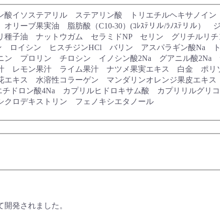
ン酸イソステアリル ステアリン酸 トリエチルヘキサノイン
リーブ果実油 脂肪酸（C10‐30）(ｺﾚｽﾃリル/ﾗﾉｽﾃリ
リ種子油 ナットウガム セラミドNP セリン グリチルリチ
ン ロイシン ヒスチジンHCl バリン アスパラギン酸Na
ン プロリン チロシン イノシン酸2Na グアニル酸2Na
汁 レモン果汁 ライム果汁 ナツメ果実エキス 白金 ポリソ
花エキス 水溶性コラーゲン マンダリンオレンジ果皮エキス
エチドロン酸4Na カプリルヒドロキサム酸 カプリリルグリ
シクロデキストリン フェノキシエタノール
て開発されました。