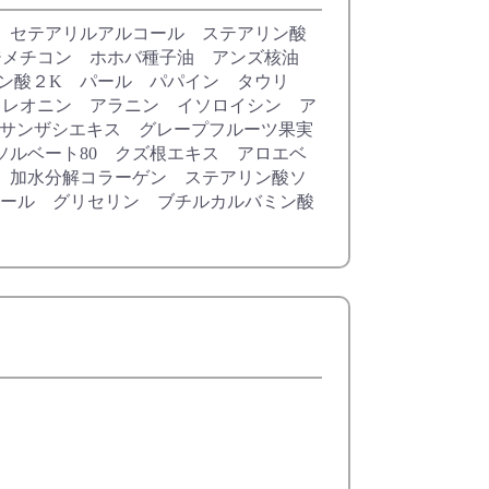
 セテアリルアルコール ステアリン酸
ル） ジメチコン ホホバ種子油 アンズ核油
ン酸２K パール パパイン タウリ
 トレオニン アラニン イソロイシン ア
 サンザシエキス グレープフルーツ果実
ルベート80 クズ根エキス アロエベ
 加水分解コラーゲン ステアリン酸ソ
コール グリセリン ブチルカルバミン酸