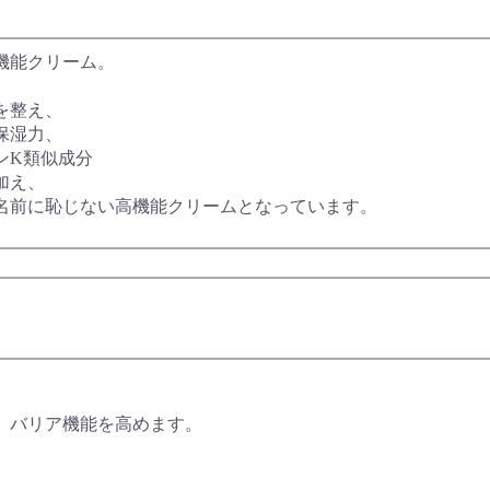
機能クリーム。
を整え、
保湿力、
ンK類似成分
加え、
の名前に恥じない高機能クリームとなっています。
、バリア機能を高めます。