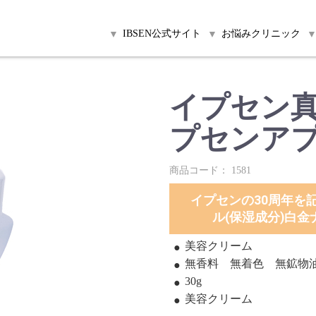
IBSEN公式サイト
お悩みクリニック
イプセン
プセンア
商品コード：
1581
イプセンの30周年を
ル(保湿成分)白
美容クリーム
無香料 無着色 無鉱物
30g
美容クリーム