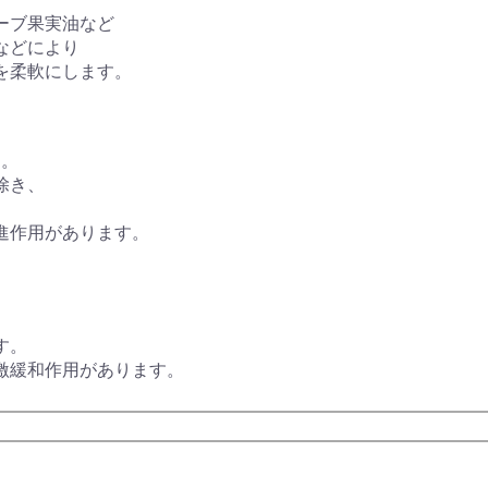
ーブ果実油など
などにより
を柔軟にします。
す。
除き、
進作用があります。
す。
激緩和作用があります。