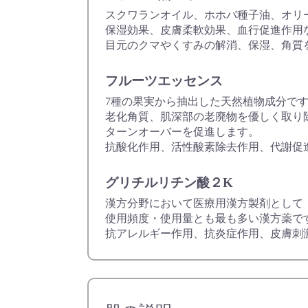
スクワランオイル、ホホバ種子油、オリ
保湿効果、皮膚柔軟効果、血行促進作用
目元のクマやくすみの解消、保湿、角質
フルーツエッセンス
7種の果実から抽出した天然植物成分で
老化角質、肌深部の老廃物を優しく取り
ターンオーバーを促進します。
抗酸化作用、活性酸素除去作用、代謝促
グリチルリチン酸２K
漢方分野において医療用漢方製剤として
使用頻度・使用量とも最も多い漢方薬で
抗アレルギー作用、抗炎症作用、皮膚刺